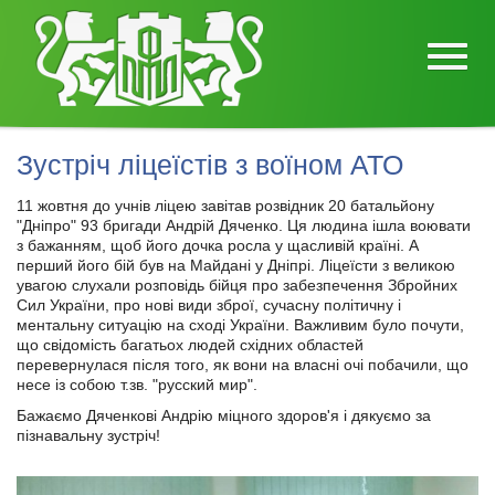
Зустріч ліцеїстів з воїном АТО
11 жовтня до учнів ліцею завітав розвідник 20 батальйону
"Дніпро" 93 бригади Андрій Дяченко. Ця людина ішла воювати
з бажанням, щоб його дочка росла у щасливій країні. А
перший його бій був на Майдані у Дніпрі. Ліцеїсти з великою
увагою слухали розповідь бійця про забезпечення Збройних
Сил України, про нові види зброї, сучасну політичну і
ментальну ситуацію на сході України. Важливим було почути,
що свідомість багатьох людей східних областей
перевернулася після того, як вони на власні очі побачили, що
несе із собою т.зв. "русский мир".
Бажаємо Дяченкові Андрію міцного здоров'я і дякуємо за
пізнавальну зустріч!